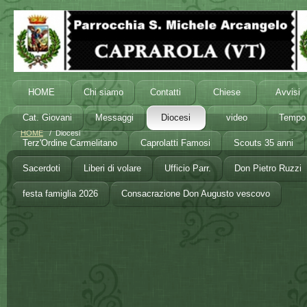
HOME
Chi siamo
Contatti
Chiese
Avvisi
Cat. Giovani
Messaggi
Diocesi
video
Tempo 
HOME
/ Diocesi
Terz'Ordine Carmelitano
Caprolatti Famosi
Scouts 35 anni
Sacerdoti
Liberi di volare
Ufficio Parr.
Don Pietro Ruzzi
festa famiglia 2026
Consacrazione Don Augusto vescovo