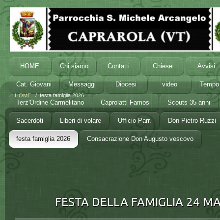
HOME
Chi siamo
Contatti
Chiese
Avvisi
Cat. Giovani
Messaggi
Diocesi
video
Tempo 
HOME
/ festa famiglia 2026
Terz'Ordine Carmelitano
Caprolatti Famosi
Scouts 35 anni
Sacerdoti
Liberi di volare
Ufficio Parr.
Don Pietro Ruzzi
festa famiglia 2026
Consacrazione Don Augusto vescovo
FESTA DELLA FAMIGLIA 24 M