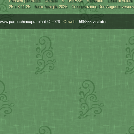
Pensieri per Adulti
Unitalsi
S. TERESA
Sacerdoti
Liberi di volare
25 e 8.11.25
festa famiglia 2026
Consacrazione Don Augusto vesco
www.parrocchiacaprarola.it © 2026 -
Onweb
- 595855 visitatori