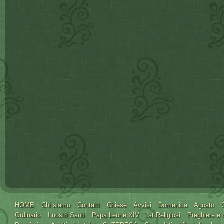
HOME
Chi siamo
Contatti
Chiese
Avvisi
Domenica
Agosto
Ordinario
I nostri Santi
Papa Leone XIV
Ist.Religiosi
Preghiere e 