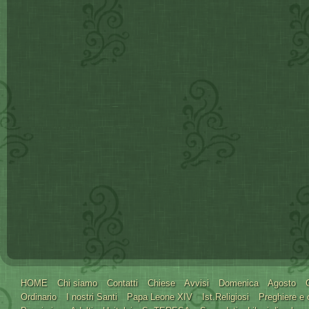
HOME
Chi siamo
Contatti
Chiese
Avvisi
Domenica
Agosto
Ordinario
I nostri Santi
Papa Leone XIV
Ist.Religiosi
Preghiere e 