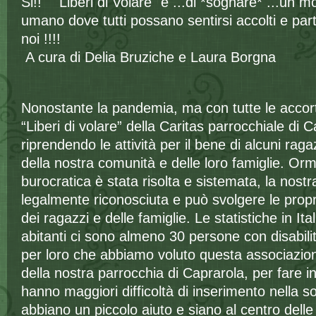
Si!! "Liberi di Volare" e ...di *sognare* ...un m
umano dove tutti possano sentirsi accolti e partec
noi !!!!
A cura di Delia Bruziche e Laura Borgna
Nonostante la pandemia, ma con tutte le accor
“Liberi di volare” della Caritas parrocchiale di 
riprendendo le attività per il bene di alcuni rag
della nostra comunità e delle loro famiglie. Orm
burocratica è stata risolta e sistemata, la nost
legalmente riconosciuta e può svolgere le propri
dei ragazzi e delle famiglie. Le statistiche in It
abitanti ci sono almeno 30 persone con disabili
per loro che abbiamo voluto questa associazion
della nostra parrocchia di Caprarola, per fare 
hanno maggiori difficoltà di inserimento nella so
abbiano un piccolo aiuto e siano al centro delle