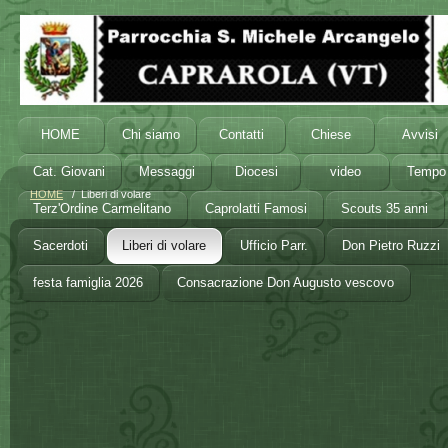
HOME
Chi siamo
Contatti
Chiese
Avvisi
Cat. Giovani
Messaggi
Diocesi
video
Tempo 
HOME
/ Liberi di volare
Terz'Ordine Carmelitano
Caprolatti Famosi
Scouts 35 anni
Sacerdoti
Liberi di volare
Ufficio Parr.
Don Pietro Ruzzi
festa famiglia 2026
Consacrazione Don Augusto vescovo