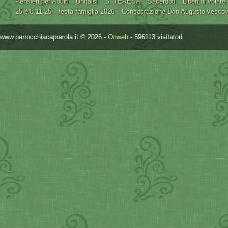
Pensieri per Adulti
Unitalsi
S. TERESA
Sacerdoti
Liberi di volare
25 e 8.11.25
festa famiglia 2026
Consacrazione Don Augusto vesco
www.parrocchiacaprarola.it © 2026 -
Onweb
- 596113 visitatori